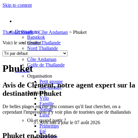
Skip to content
Destinations
Thailand Roads
>
Côte Andaman
>
Phuket
Bangkok
Voici le seul résultat
Centre Thaïlande
Nord Thaïlande
Est Thaïlande
Côte Andaman
Golfe de Thaïlande
Phuket
Circuits
Organisation
Petit groupe
Avis de
Clément
, notre agent expert sur la
Sur-mesure
destination Phuket
Ambiance
Vélo
Famille
De belles plages encore peu connues qu'il faut chercher, on a
Nature
cependant l'impression d'y voir plus de touristes que de thailandais
Luxe
Où et quand partir ?
3
- Avis mis à jour le 07 août 2026
Printemps
Eté
Phuket en photos
Automne