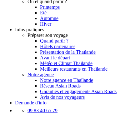
Où et quand partir ?
Printemps
Eté
Automne
Hiver
Infos pratiques
Préparer son voyage
Quand partir ?
Hôtels partenaires
Présentation de la Thaïlande
Avant le départ
Météo et Climat Thaïlande
Meilleurs restaurants en Thaïlande
Notre agence
Notre agence en Thaïlande
Réseau Asian Roads
Garanties et engagements Asian Roads
Avis de nos voyageurs
Demande d'info
09 83 40 65 79