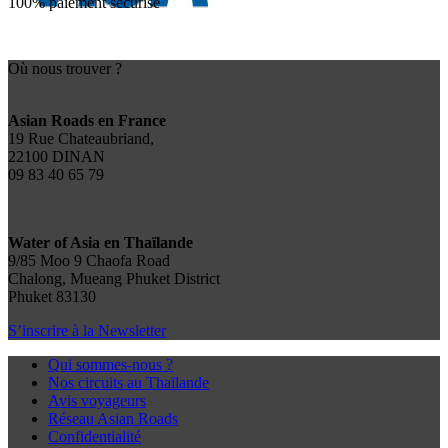
100% paiement sécurisé
Où nous trouver ?
Asian Roads en France
19 Rue Chateaubriand,
22100 DINAN
09 83 40 65 79
Water of Asia en Thaïlande
9/85 Moo 9 Chaofa Road
Chalong, Mueang Phuket District
Phuket 83130
S’inscrire à la Newsletter
Qui sommes-nous ?
Nos circuits au Thaïlande
Avis voyageurs
Réseau Asian Roads
Confidentialité